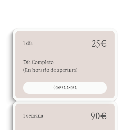
D
e
s
c
u
b
r
e
e
l
c
l
u
b
s
i
n
c
o
m
p
r
o
m
i
s
o
.
A
c
c
e
d
e
a
s
a
l
a
f
i
t
n
e
s
s
,
v
e
s
t
u
a
r
i
o
s
,
z
o
n
a
t
e
r
m
a
l
y
c
l
a
s
e
s
d
i
r
i
g
i
d
a
s
s
u
j
e
t
a
s
a
a
f
o
r
o
.
C
l
a
s
e
s
b
o
u
t
i
q
u
e
s
e
g
ú
n
d
i
s
p
o
n
i
b
i
l
i
d
a
d
y
v
a
l
i
d
a
c
i
ó
n
d
e
r
e
c
e
p
c
i
ó
n
.
25€
1 día
Día Completo
(En horario de apertura)
COMPRA AHORA
90€
1 semana