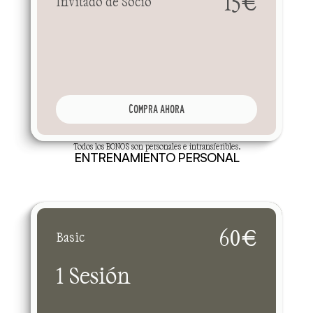
15€
Invitado de Socio
COMPRA AHORA
Todos los BONOS son personales e intransferibles.
ENTRENAMIENTO PERSONAL
E
n
t
r
e
n
a
c
o
n
m
á
s
i
n
t
e
n
c
i
ó
n
,
m
á
s
s
e
g
u
i
m
i
e
n
t
o
y
m
e
j
o
r
e
s
r
e
s
u
l
t
a
d
o
s
.
N
o
e
s
n
e
c
e
s
a
r
i
o
s
e
r
s
o
c
i
o
.
60€
Basic
1 Sesión