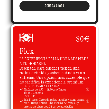
COMPRA AHORA
80€
Flex
LA EXPERIENCIA BELLA HORA ADAPTADA 
A TU HORARIO.
Diseñada para quienes tienen una 
rutina definida y saben cuándo van a 
entrenar. Una opción más accesible que 
no sacrifica la experiencia premium.
ELIGE TU FRANJA HORARIA*
Mañanas de 6:30 – 14:30hs o Tardes
14:30 – 22:00hs
INCLUYE
Sala Fitness, Clases dirigidas, taquillas y zona termal 
en tu franja horaria. 2hs. Parking de cortesía y 
reserva de clases con 24 hs. de antelación