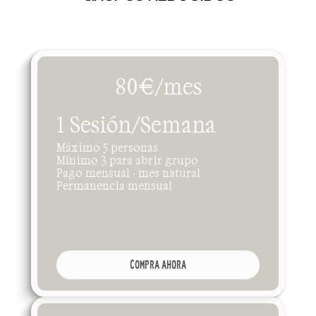
E
n
t
r
e
n
a
m
i
e
n
t
o
s
g
u
i
a
d
o
s
c
o
n
s
e
g
u
i
m
i
e
n
t
o
p
r
o
f
e
s
i
o
n
a
l
y
p
l
a
z
a
s
l
i
m
i
t
a
d
a
s
.
D
i
s
p
o
n
i
b
l
e
p
a
r
a
s
o
c
i
o
s
y
n
o
s
o
c
i
o
s
.
80€/mes
1 Sesión/Semana
Máximo 5 personas
Mínimo 3 para abrir grupo
Pago mensual · mes natural 
Permanencia mensual
COMPRA AHORA