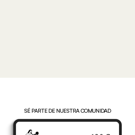
MENU
E
l
C
A
l
e
n
d
a
r
i
o
d
e
B
e
l
l
a
H
o
r
a
SÉ PARTE DE NUESTRA COMUNIDAD
S
e
l
e
c
c
i
o
n
a
t
u
m
e
m
b
r
e
s
í
a
y
a
p
ú
n
t
a
t
e
a
h
o
r
a