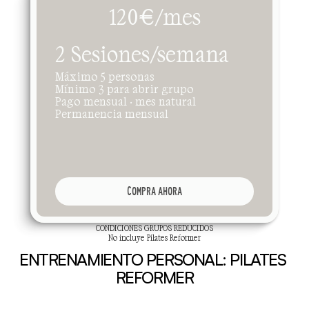
120€/mes
2 Sesiones/semana
Máximo 5 personas
Mínimo 3 para abrir grupo
Pago mensual · mes natural 
Permanencia mensual
COMPRA AHORA
CONDICIONES GRUPOS REDUCIDOS
No incluye Pilates Reformer
ENTRENAMIENTO PERSONAL: PILATES 
REFORMER
U
n
a
e
x
p
e
r
i
e
n
c
i
a
m
á
s
p
e
r
s
o
n
a
l
i
z
a
d
a
.
P
r
ó
x
i
m
a
m
e
n
t
e
c
o
n
e
q
u
i
p
o
s
n
u
e
v
o
s
y
n
i
v
e
l
e
s
d
e
i
n
i
c
i
a
c
i
ó
n
,