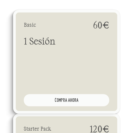
m
e
d
i
o
y
a
v
a
n
z
a
d
o
.
60€
Basic
1 Sesión
COMPRA AHORA
120€
Starter Pack