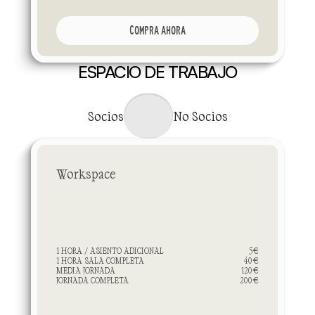
COMPRA AHORA
ESPACIO DE TRABAJO
T
r
a
b
a
j
a
e
n
u
n
e
n
t
o
r
n
o
c
u
i
d
a
d
o
y
t
r
a
n
q
u
i
l
o
.
Socios
No Socios
Workspace
1 HORA / ASIENTO ADICIONAL
5€
1 HORA SALA COMPLETA
40€
MEDIA JORNADA
120€
JORNADA COMPLETA
200€